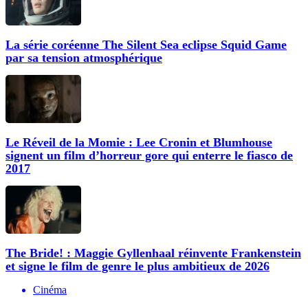
La série coréenne The Silent Sea eclipse Squid Game
par sa tension atmosphérique
Le Réveil de la Momie : Lee Cronin et Blumhouse
signent un film d’horreur gore qui enterre le fiasco de
2017
The Bride! : Maggie Gyllenhaal réinvente Frankenstein
et signe le film de genre le plus ambitieux de 2026
Cinéma