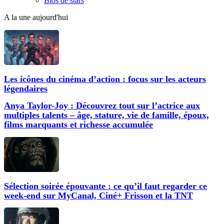
Bios de stars
A la une aujourd'hui
Les icônes du cinéma d’action : focus sur les acteurs
légendaires
Anya Taylor-Joy : Découvrez tout sur l’actrice aux
multiples talents – âge, stature, vie de famille, époux,
films marquants et richesse accumulée
Sélection soirée épouvante : ce qu’il faut regarder ce
week-end sur MyCanal, Ciné+ Frisson et la TNT