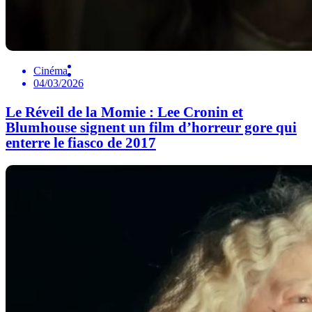
Cinéma
04/03/2026
Le Réveil de la Momie : Lee Cronin et
Blumhouse signent un film d’horreur gore qui
enterre le fiasco de 2017