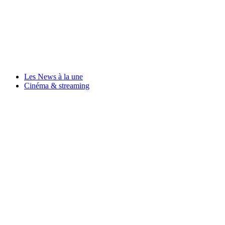
Aller
au
contenu
Les News à la une
Cinéma & streaming