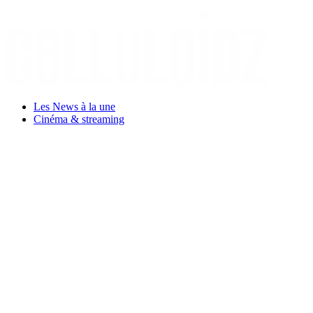
Aller
au
contenu
Les News à la une
Cinéma & streaming