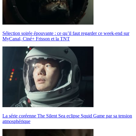
Sélection soirée épouvante : ce qu’il faut regarder ce week-end sur
MyCanal, Ciné+ Frisson et la TNT
La série coréenne The Silent Sea eclipse Squid Game par sa tension
atmosphérique