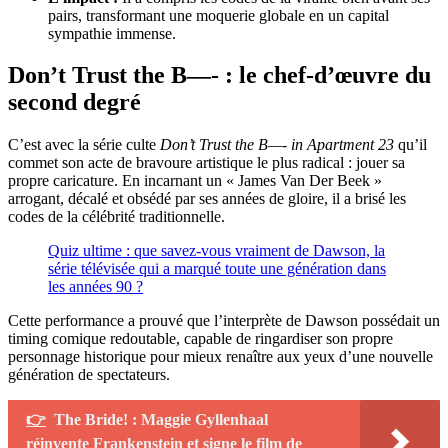
pairs, transformant une moquerie globale en un capital
sympathie immense.
Don’t Trust the B—- : le chef-d’œuvre du
second degré
C’est avec la série culte
Don’t Trust the B—- in Apartment 23
qu’il
commet son acte de bravoure artistique le plus radical : jouer sa
propre caricature. En incarnant un « James Van Der Beek »
arrogant, décalé et obsédé par ses années de gloire, il a brisé les
codes de la célébrité traditionnelle.
Quiz ultime : que savez-vous vraiment de Dawson, la
série télévisée qui a marqué toute une génération dans
les années 90 ?
Cette performance a prouvé que l’interprète de Dawson possédait un
timing comique redoutable, capable de ringardiser son propre
personnage historique pour mieux renaître aux yeux d’une nouvelle
génération de spectateurs.
👉
The Bride! : Maggie Gyllenhaal
réinvente Frankenstein et signe le film de