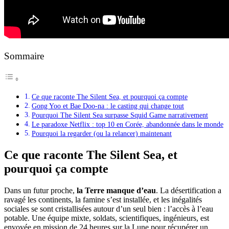
Sommaire
Ce que raconte The Silent Sea, et pourquoi ça compte
Gong Yoo et Bae Doo-na : le casting qui change tout
Pourquoi The Silent Sea surpasse Squid Game narrativement
Le paradoxe Netflix : top 10 en Corée, abandonnée dans le monde
Pourquoi la regarder (ou la relancer) maintenant
Ce que raconte The Silent Sea, et
pourquoi ça compte
Dans un futur proche,
la Terre manque d’eau
. La désertification a
ravagé les continents, la famine s’est installée, et les inégalités
sociales se sont cristallisées autour d’un seul bien : l’accès à l’eau
potable. Une équipe mixte, soldats, scientifiques, ingénieurs, est
envoyée en mission de 24 heures sur la Lune pour récupérer un