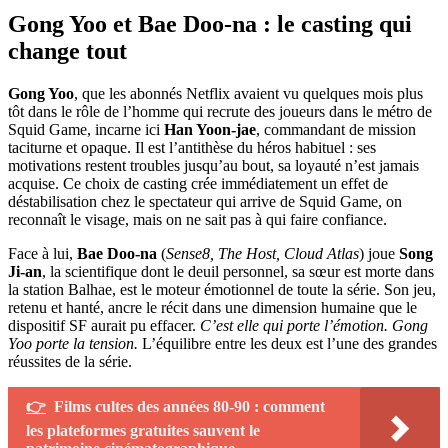
Gong Yoo et Bae Doo-na : le casting qui
change tout
Gong Yoo
, que les abonnés Netflix avaient vu quelques mois plus
tôt dans le rôle de l’homme qui recrute des joueurs dans le métro de
Squid Game, incarne ici
Han Yoon-jae
, commandant de mission
taciturne et opaque. Il est l’antithèse du héros habituel : ses
motivations restent troubles jusqu’au bout, sa loyauté n’est jamais
acquise. Ce choix de casting crée immédiatement un effet de
déstabilisation chez le spectateur qui arrive de Squid Game, on
reconnaît le visage, mais on ne sait pas à qui faire confiance.
Face à lui,
Bae Doo-na
(
Sense8, The Host, Cloud Atlas
) joue
Song
Ji-an
, la scientifique dont le deuil personnel, sa sœur est morte dans
la station Balhae, est le moteur émotionnel de toute la série. Son jeu,
retenu et hanté, ancre le récit dans une dimension humaine que le
dispositif SF aurait pu effacer.
C’est elle qui porte l’émotion. Gong
Yoo porte la tension.
L’équilibre entre les deux est l’une des grandes
réussites de la série.
👉
Films cultes des années 80-90 : comment
les plateformes gratuites sauvent le