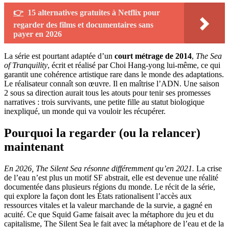
👉
15 alternatives gratuites à Netflix pour
regarder des films et documentaires sans
payer en 2026
La série est pourtant adaptée d’un
court métrage de 2014
,
The Sea
of Tranquility
, écrit et réalisé par Choi Hang-yong lui-même, ce qui
garantit une cohérence artistique rare dans le monde des adaptations.
Le réalisateur connaît son œuvre. Il en maîtrise l’ADN. Une saison
2 sous sa direction aurait tous les atouts pour tenir ses promesses
narratives : trois survivants, une petite fille au statut biologique
inexpliqué, un monde qui va vouloir les récupérer.
Pourquoi la regarder (ou la relancer)
maintenant
En 2026, The Silent Sea résonne différemment qu’en 2021.
La crise
de l’eau n’est plus un motif SF abstrait, elle est devenue une réalité
documentée dans plusieurs régions du monde. Le récit de la série,
qui explore la façon dont les États rationalisent l’accès aux
ressources vitales et la valeur marchande de la survie, a gagné en
acuité. Ce que Squid Game faisait avec la métaphore du jeu et du
capitalisme, The Silent Sea le fait avec la métaphore de l’eau et de la