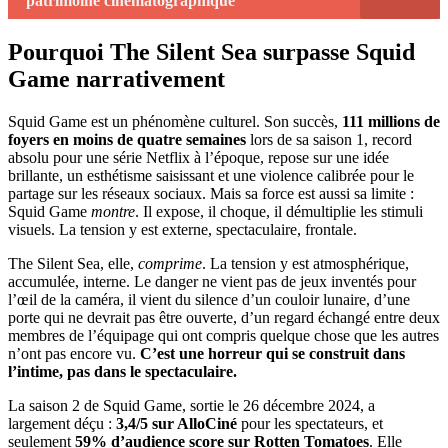
patrimoine cinématographique
Pourquoi The Silent Sea surpasse Squid
Game narrativement
Squid Game est un phénomène culturel. Son succès,
111 millions de
foyers en moins de quatre semaines
lors de sa saison 1, record
absolu pour une série Netflix à l’époque, repose sur une idée
brillante, un esthétisme saisissant et une violence calibrée pour le
partage sur les réseaux sociaux. Mais sa force est aussi sa limite :
Squid Game
montre
. Il expose, il choque, il démultiplie les stimuli
visuels. La tension y est externe, spectaculaire, frontale.
The Silent Sea, elle,
comprime
. La tension y est atmosphérique,
accumulée, interne. Le danger ne vient pas de jeux inventés pour
l’œil de la caméra, il vient du silence d’un couloir lunaire, d’une
porte qui ne devrait pas être ouverte, d’un regard échangé entre deux
membres de l’équipage qui ont compris quelque chose que les autres
n’ont pas encore vu.
C’est une horreur qui se construit dans
l’intime, pas dans le spectaculaire.
La saison 2 de Squid Game, sortie le 26 décembre 2024, a
largement déçu :
3,4/5 sur AlloCiné
pour les spectateurs, et
seulement
59% d’audience score sur Rotten Tomatoes
. Elle