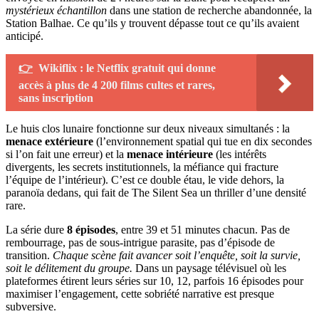
mystérieux échantillon
dans une station de recherche abandonnée, la
Station Balhae. Ce qu’ils y trouvent dépasse tout ce qu’ils avaient
anticipé.
👉
Wikiflix : le Netflix gratuit qui donne
accès à plus de 4 200 films cultes et rares,
sans inscription
Le huis clos lunaire fonctionne sur deux niveaux simultanés : la
menace extérieure
(l’environnement spatial qui tue en dix secondes
si l’on fait une erreur) et la
menace intérieure
(les intérêts
divergents, les secrets institutionnels, la méfiance qui fracture
l’équipe de l’intérieur). C’est ce double étau, le vide dehors, la
paranoïa dedans, qui fait de The Silent Sea un thriller d’une densité
rare.
La série dure
8 épisodes
, entre 39 et 51 minutes chacun. Pas de
rembourrage, pas de sous-intrigue parasite, pas d’épisode de
transition.
Chaque scène fait avancer soit l’enquête, soit la survie,
soit le délitement du groupe.
Dans un paysage télévisuel où les
plateformes étirent leurs séries sur 10, 12, parfois 16 épisodes pour
maximiser l’engagement, cette sobriété narrative est presque
subversive.