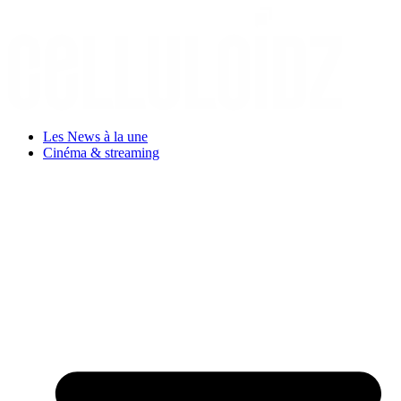
Aller
au
contenu
Les News à la une
Cinéma & streaming