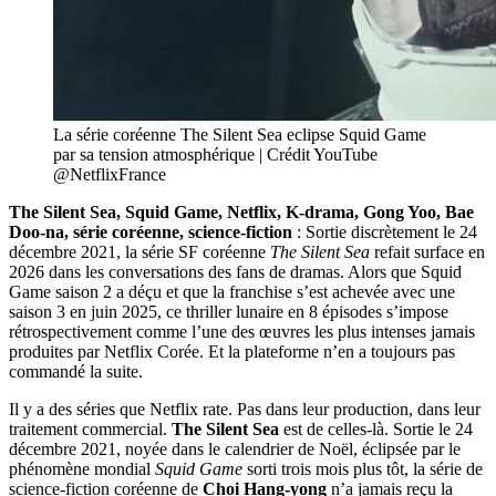
La série coréenne The Silent Sea eclipse Squid Game
par sa tension atmosphérique | Crédit YouTube
@NetflixFrance
The Silent Sea, Squid Game, Netflix, K-drama, Gong Yoo, Bae
Doo-na, série coréenne, science-fiction
: Sortie discrètement le 24
décembre 2021, la série SF coréenne
The Silent Sea
refait surface en
2026 dans les conversations des fans de dramas. Alors que Squid
Game saison 2 a déçu et que la franchise s’est achevée avec une
saison 3 en juin 2025, ce thriller lunaire en 8 épisodes s’impose
rétrospectivement comme l’une des œuvres les plus intenses jamais
produites par Netflix Corée. Et la plateforme n’en a toujours pas
commandé la suite.
Il y a des séries que Netflix rate. Pas dans leur production, dans leur
traitement commercial.
The Silent Sea
est de celles-là. Sortie le 24
décembre 2021, noyée dans le calendrier de Noël, éclipsée par le
phénomène mondial
Squid Game
sorti trois mois plus tôt, la série de
science-fiction coréenne de
Choi Hang-yong
n’a jamais reçu la