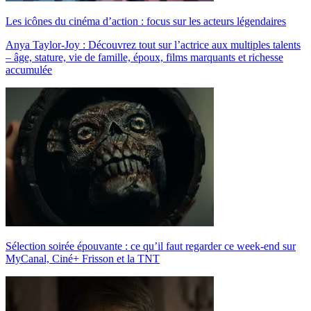
Les icônes du cinéma d’action : focus sur les acteurs légendaires
Anya Taylor-Joy : Découvrez tout sur l’actrice aux multiples talents
– âge, stature, vie de famille, époux, films marquants et richesse
accumulée
Sélection soirée épouvante : ce qu’il faut regarder ce week-end sur
MyCanal, Ciné+ Frisson et la TNT