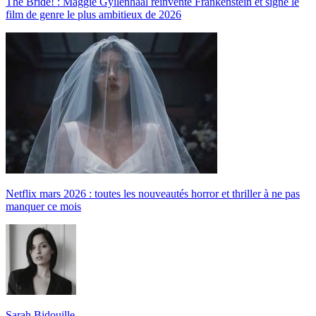
The Bride! : Maggie Gyllenhaal réinvente Frankenstein et signe le
film de genre le plus ambitieux de 2026
Netflix mars 2026 : toutes les nouveautés horror et thriller à ne pas
manquer ce mois
Sarah Bidouille