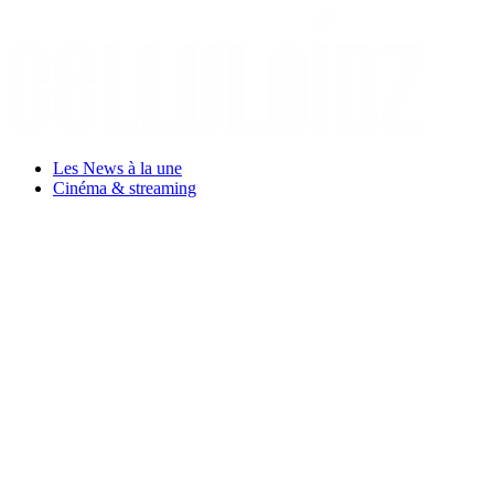
Aller
au
contenu
Les News à la une
Cinéma & streaming