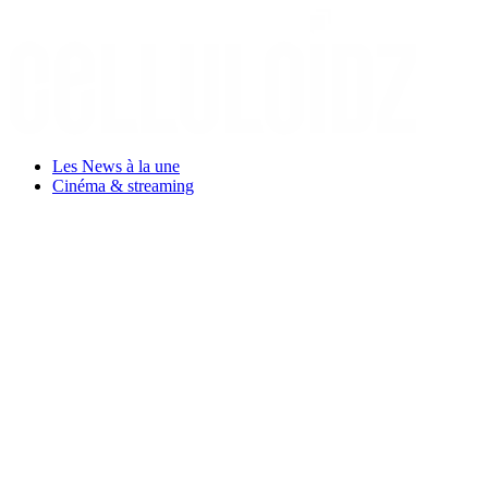
Aller
au
contenu
Les News à la une
Cinéma & streaming