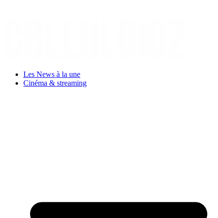
Aller
au
contenu
Les News à la une
Cinéma & streaming