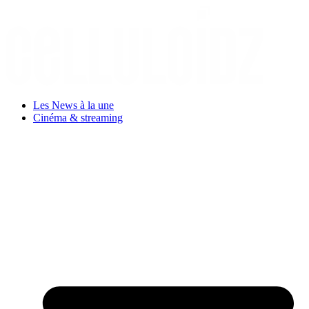
Aller
au
contenu
Les News à la une
Cinéma & streaming