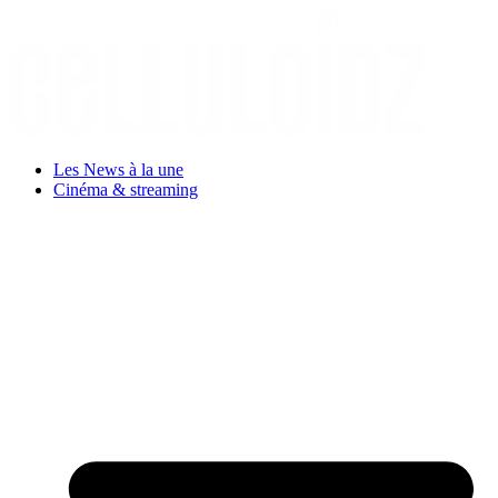
Aller
au
contenu
Les News à la une
Cinéma & streaming