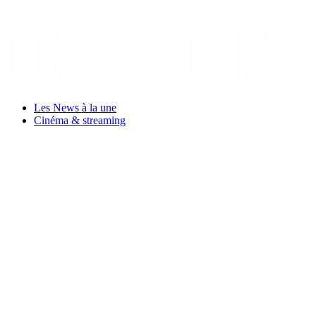
Aller
au
contenu
Les News à la une
Cinéma & streaming