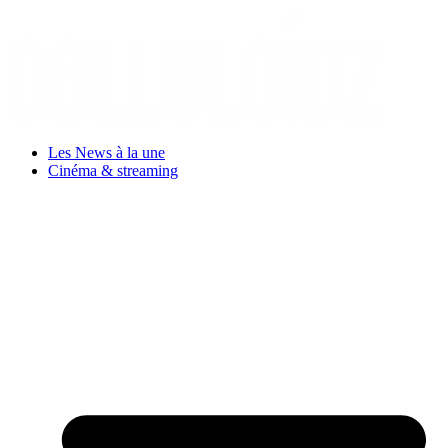
Aller
au
contenu
Les News à la une
Cinéma & streaming