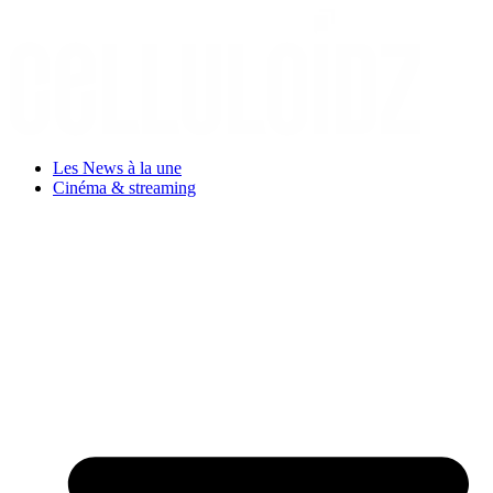
Aller
au
contenu
Les News à la une
Cinéma & streaming