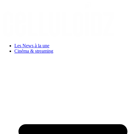
Aller
au
contenu
Les News à la une
Cinéma & streaming