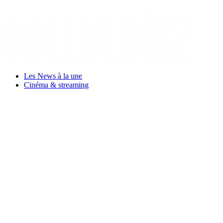
Aller
au
contenu
Les News à la une
Cinéma & streaming