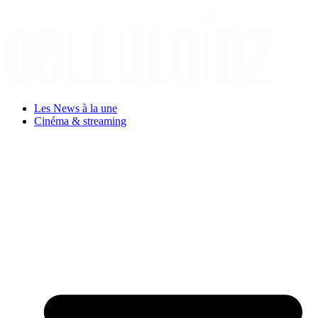
Aller
au
contenu
Les News à la une
Cinéma & streaming