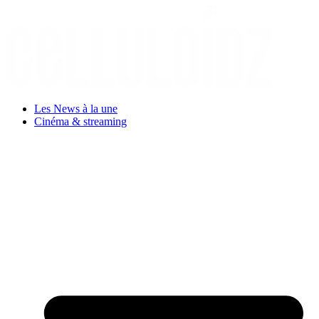
Aller
au
contenu
Les News à la une
Cinéma & streaming