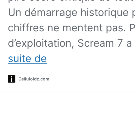
Un démarrage historique 
chiffres ne mentent pas. 
d’exploitation, Scream 7 
Scream
suite de
7
:
94
Celluloidz.com
000
entrées
en
un
jour,
mais
Ghostface
peut-
il